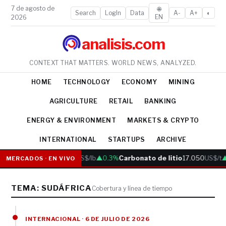
7 de agosto de
🌐
Search
LogIn
Data
A-
A+
◐
EN
2026
analisis.com
CONTEXT THAT MATTERS. WORLD NEWS, ANALYZED.
HOME
TECHNOLOGY
ECONOMY
MINING
AGRICULTURE
RETAIL
BANKING
ENERGY & ENVIRONMENT
MARKETS & CRYPTO
INTERNATIONAL
STARTUPS
ARCHIVE
Cobre
6.05
US$/lb
▲0.3%
Carbonato de litio
17.050
US$/t
▲
MERCADOS · EN VIVO
TEMA: SUDÁFRICA
Cobertura y línea de tiempo
INTERNACIONAL · 6 DE JULIO DE 2026