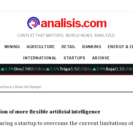
analisis.com
CONTEXT THAT MATTERS. WORLD NEWS, ANALYZED.
MINING
AGRICULTURE
RETAIL
BANKING
ENERGY & 
INTERNATIONAL
STARTUPS
ARCHIVE
▲0.3%
Oro
2.980
US$/oz
▲0.5%
Trigo
5.92
US$/bu
▲3.9%
Soja
11.32
US$/
ertura y línea de tiempo
n of more flexible artificial intelligence
ring a startup to overcome the current limitations of