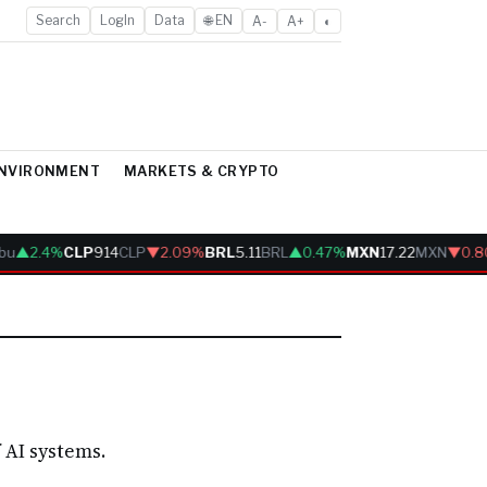
Search
LogIn
Data
🌐 EN
A-
A+
◐
ENVIRONMENT
MARKETS & CRYPTO
bu
▲2.4%
CLP
914
CLP
▼2.09%
BRL
5.11
BRL
▲0.47%
MXN
17.22
MXN
▼0.8
 AI systems.