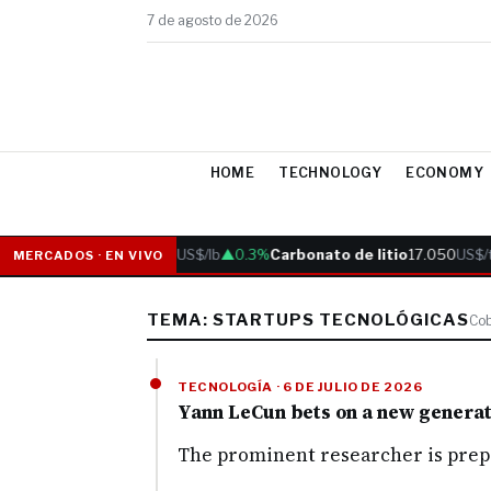
7 de agosto de 2026
HOME
TECHNOLOGY
ECONOMY
Cobre
6.05
US$/lb
▲0.3%
Carbonato de litio
17.050
US$/t
MERCADOS · EN VIVO
TEMA: STARTUPS TECNOLÓGICAS
Cob
TECNOLOGÍA · 6 DE JULIO DE 2026
Yann LeCun bets on a new generatio
The prominent researcher is prepa