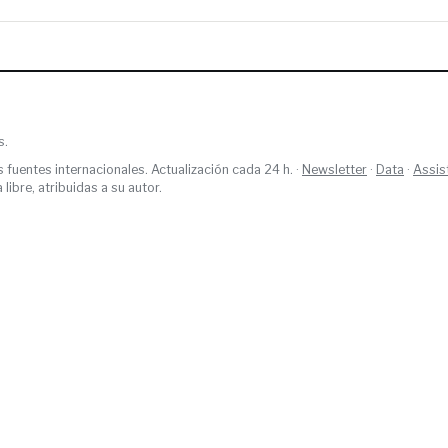
s.
s fuentes internacionales. Actualización cada 24 h. ·
Newsletter
·
Data
·
Assis
ibre, atribuidas a su autor.