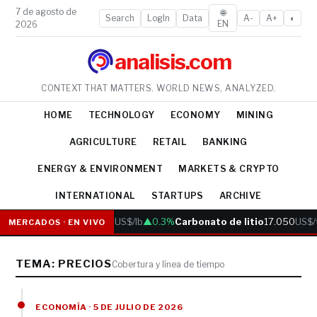
7 de agosto de
🌐
Search
LogIn
Data
A-
A+
◐
EN
2026
analisis.com
CONTEXT THAT MATTERS. WORLD NEWS, ANALYZED.
HOME
TECHNOLOGY
ECONOMY
MINING
AGRICULTURE
RETAIL
BANKING
ENERGY & ENVIRONMENT
MARKETS & CRYPTO
INTERNATIONAL
STARTUPS
ARCHIVE
Cobre
6.05
US$/lb
▲0.3%
Carbonato de litio
17.050
US$/
MERCADOS · EN VIVO
TEMA: PRECIOS
Cobertura y línea de tiempo
ECONOMÍA · 5 DE JULIO DE 2026