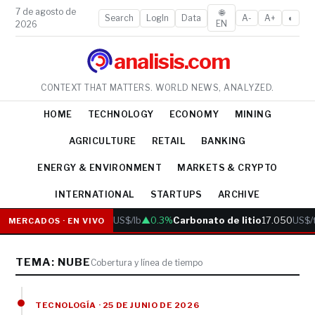
7 de agosto de
🌐
Search
LogIn
Data
A-
A+
◐
EN
2026
analisis.com
CONTEXT THAT MATTERS. WORLD NEWS, ANALYZED.
HOME
TECHNOLOGY
ECONOMY
MINING
AGRICULTURE
RETAIL
BANKING
ENERGY & ENVIRONMENT
MARKETS & CRYPTO
INTERNATIONAL
STARTUPS
ARCHIVE
Cobre
6.05
US$/lb
▲0.3%
Carbonato de litio
17.050
US$/
MERCADOS · EN VIVO
TEMA: NUBE
Cobertura y línea de tiempo
TECNOLOGÍA · 25 DE JUNIO DE 2026