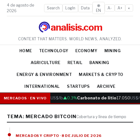
4 de agosto de
🌐
Search
LogIn
Data
A-
A+
◐
EN
2026
analisis.com
CONTEXT THAT MATTERS. WORLD NEWS, ANALYZED.
HOME
TECHNOLOGY
ECONOMY
MINING
AGRICULTURE
RETAIL
BANKING
ENERGY & ENVIRONMENT
MARKETS & CRYPTO
INTERNATIONAL
STARTUPS
ARCHIVE
Cobre
6.05
US$/lb
▲0.3%
Carbonato de litio
17.050
US$/
MERCADOS · EN VIVO
TEMA: MERCADO BITCOIN
Cobertura y línea de tiempo
MERCADOS Y CRIPTO · 8 DE JULIO DE 2026