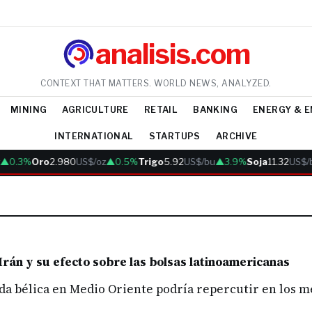
analisis.com
CONTEXT THAT MATTERS. WORLD NEWS, ANALYZED.
MINING
AGRICULTURE
RETAIL
BANKING
ENERGY & 
INTERNATIONAL
STARTUPS
ARCHIVE
▲0.3%
Oro
2.980
US$/oz
▲0.5%
Trigo
5.92
US$/bu
▲3.9%
Soja
11.32
US$/b
 Irán y su efecto sobre las bolsas latinoamericanas
da bélica en Medio Oriente podría repercutir en los 