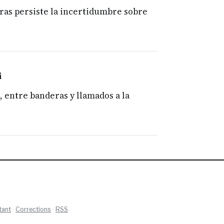
ras persiste la incertidumbre sobre
i
, entre banderas y llamados a la
tant
·
Corrections
·
RSS