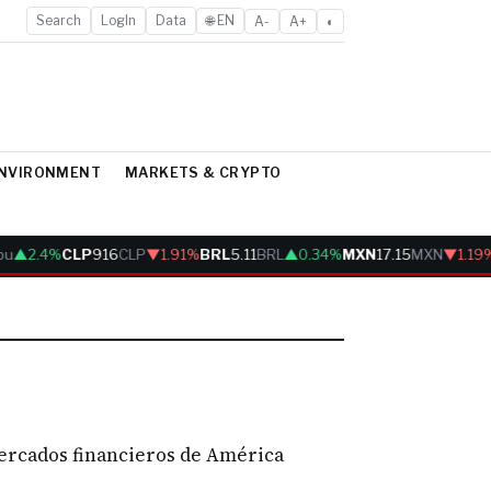
Search
LogIn
Data
🌐 EN
A-
A+
◐
ENVIRONMENT
MARKETS & CRYPTO
u
▲2.4%
CLP
916
CLP
▼1.91%
BRL
5.11
BRL
▲0.34%
MXN
17.15
MXN
▼1.19%
mercados financieros de América