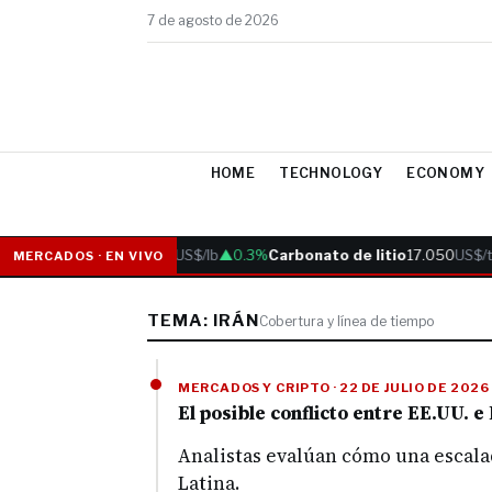
7 de agosto de 2026
HOME
TECHNOLOGY
ECONOMY
Cobre
6.05
US$/lb
▲0.3%
Carbonato de litio
17.050
US$/t
MERCADOS · EN VIVO
TEMA: IRÁN
Cobertura y línea de tiempo
MERCADOS Y CRIPTO · 22 DE JULIO DE 2026
El posible conflicto entre EE.UU. e
Analistas evalúan cómo una escala
Latina.