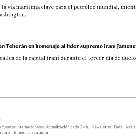
 la vía marítima clave para el petróleo mundial, mient
ashington.
en Teherán en homenaje al líder supremo iraní Jamene
lles de la capital iraní durante el tercer día de duelo
s.
s fuentes internacionales. Actualización cada 24 h. ·
Newsletter
·
Data
·
Assis
ibre, atribuidas a su autor.