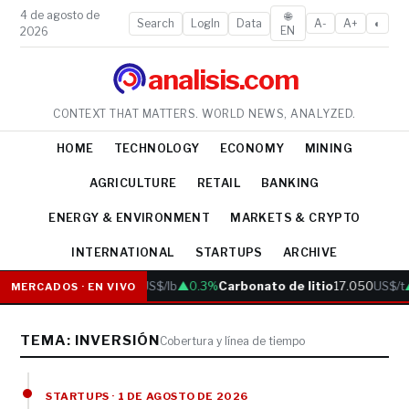
4 de agosto de
🌐
Search
LogIn
Data
A-
A+
◐
EN
2026
analisis.com
CONTEXT THAT MATTERS. WORLD NEWS, ANALYZED.
HOME
TECHNOLOGY
ECONOMY
MINING
AGRICULTURE
RETAIL
BANKING
ENERGY & ENVIRONMENT
MARKETS & CRYPTO
INTERNATIONAL
STARTUPS
ARCHIVE
Cobre
6.05
US$/lb
▲0.3%
Carbonato de litio
17.050
US$/t
MERCADOS · EN VIVO
TEMA: INVERSIÓN
Cobertura y línea de tiempo
STARTUPS · 1 DE AGOSTO DE 2026