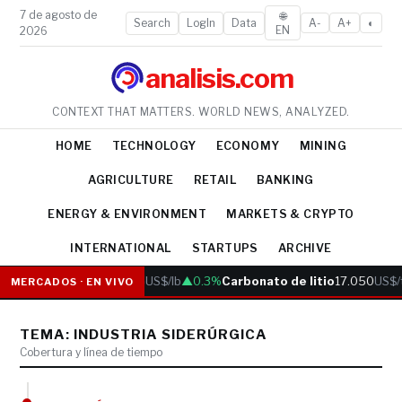
7 de agosto de
🌐
Search
LogIn
Data
A-
A+
◐
EN
2026
analisis.com
CONTEXT THAT MATTERS. WORLD NEWS, ANALYZED.
HOME
TECHNOLOGY
ECONOMY
MINING
AGRICULTURE
RETAIL
BANKING
ENERGY & ENVIRONMENT
MARKETS & CRYPTO
INTERNATIONAL
STARTUPS
ARCHIVE
Cobre
6.05
US$/lb
▲0.3%
Carbonato de litio
17.050
US$/
MERCADOS · EN VIVO
TEMA: INDUSTRIA SIDERÚRGICA
Cobertura y línea de tiempo