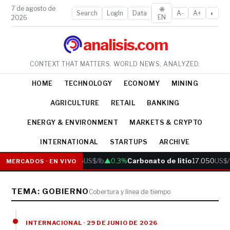
7 de agosto de
🌐
Search
LogIn
Data
A-
A+
◐
EN
2026
analisis.com
CONTEXT THAT MATTERS. WORLD NEWS, ANALYZED.
HOME
TECHNOLOGY
ECONOMY
MINING
AGRICULTURE
RETAIL
BANKING
ENERGY & ENVIRONMENT
MARKETS & CRYPTO
INTERNATIONAL
STARTUPS
ARCHIVE
Cobre
6.05
US$/lb
▲0.3%
Carbonato de litio
17.050
US$/
MERCADOS · EN VIVO
TEMA: GOBIERNO
Cobertura y línea de tiempo
INTERNACIONAL · 29 DE JUNIO DE 2026