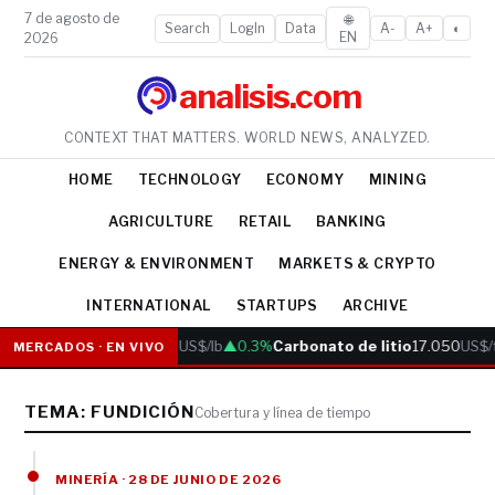
7 de agosto de
🌐
Search
LogIn
Data
A-
A+
◐
EN
2026
analisis.com
CONTEXT THAT MATTERS. WORLD NEWS, ANALYZED.
HOME
TECHNOLOGY
ECONOMY
MINING
AGRICULTURE
RETAIL
BANKING
ENERGY & ENVIRONMENT
MARKETS & CRYPTO
INTERNATIONAL
STARTUPS
ARCHIVE
Cobre
6.05
US$/lb
▲0.3%
Carbonato de litio
17.050
US$/
MERCADOS · EN VIVO
TEMA: FUNDICIÓN
Cobertura y línea de tiempo
MINERÍA · 28 DE JUNIO DE 2026