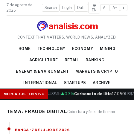
7 de agosto de
🌐
Search
LogIn
Data
A-
A+
◐
EN
2026
analisis.com
CONTEXT THAT MATTERS. WORLD NEWS, ANALYZED.
HOME
TECHNOLOGY
ECONOMY
MINING
AGRICULTURE
RETAIL
BANKING
ENERGY & ENVIRONMENT
MARKETS & CRYPTO
INTERNATIONAL
STARTUPS
ARCHIVE
Cobre
6.05
US$/lb
▲0.3%
Carbonato de litio
17.050
US$/
MERCADOS · EN VIVO
TEMA: FRAUDE DIGITAL
Cobertura y línea de tiempo
BANCA · 7 DE JULIO DE 2026