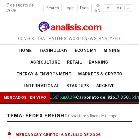
7 de agosto de
🌐
Search
LogIn
Data
A-
A+
◐
EN
2026
analisis.com
CONTEXT THAT MATTERS. WORLD NEWS, ANALYZED.
HOME
TECHNOLOGY
ECONOMY
MINING
AGRICULTURE
RETAIL
BANKING
ENERGY & ENVIRONMENT
MARKETS & CRYPTO
INTERNATIONAL
STARTUPS
ARCHIVE
Cobre
6.05
US$/lb
▲0.3%
Carbonato de litio
17.050
US$/t
MERCADOS · EN VIVO
TEMA: FEDEX FREIGHT
Cobertura y línea de tiempo
MERCADOS Y CRIPTO · 6 DE JULIO DE 2026