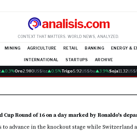
analisis.com
CONTEXT THAT MATTERS. WORLD NEWS, ANALYZED.
MINING
AGRICULTURE
RETAIL
BANKING
ENERGY & 
INTERNATIONAL
STARTUPS
ARCHIVE
▲0.3%
Oro
2.980
US$/oz
▲0.5%
Trigo
5.92
US$/bu
▲3.9%
Soja
11.32
US$/
ld Cup Round of 16 on a day marked by Ronaldo's depa
 to advance in the knockout stage while Switzerland an