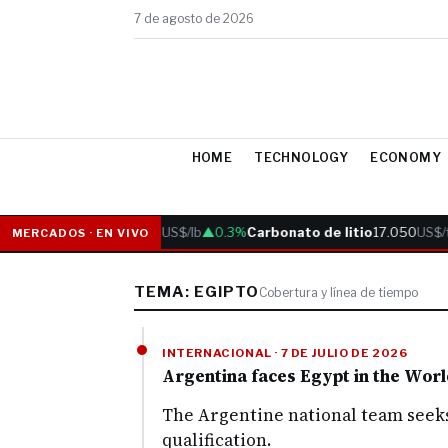
7 de agosto de 2026
HOME
TECHNOLOGY
ECONOMY
Cobre
6.05
US$/lb
▲0.3%
Carbonato de litio
17.050
US$/t
MERCADOS · EN VIVO
TEMA: EGIPTO
Cobertura y línea de tiempo
INTERNACIONAL · 7 DE JULIO DE 2026
Argentina faces Egypt in the Wor
The Argentine national team seeks
qualification.