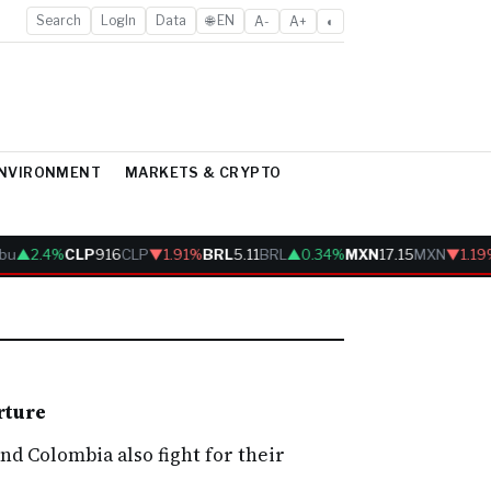
Search
LogIn
Data
🌐 EN
A-
A+
◐
ENVIRONMENT
MARKETS & CRYPTO
bu
▲2.4%
CLP
916
CLP
▼1.91%
BRL
5.11
BRL
▲0.34%
MXN
17.15
MXN
▼1.19
rture
d Colombia also fight for their