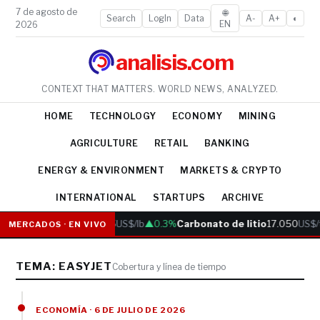
7 de agosto de
🌐
Search
LogIn
Data
A-
A+
◐
EN
2026
analisis.com
CONTEXT THAT MATTERS. WORLD NEWS, ANALYZED.
HOME
TECHNOLOGY
ECONOMY
MINING
AGRICULTURE
RETAIL
BANKING
ENERGY & ENVIRONMENT
MARKETS & CRYPTO
INTERNATIONAL
STARTUPS
ARCHIVE
Cobre
6.05
US$/lb
▲0.3%
Carbonato de litio
17.050
US$/
MERCADOS · EN VIVO
TEMA: EASYJET
Cobertura y línea de tiempo
ECONOMÍA · 6 DE JULIO DE 2026