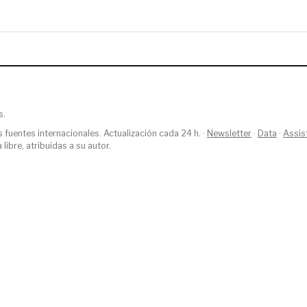
s.
s fuentes internacionales. Actualización cada 24 h. ·
Newsletter
·
Data
·
Assis
ibre, atribuidas a su autor.