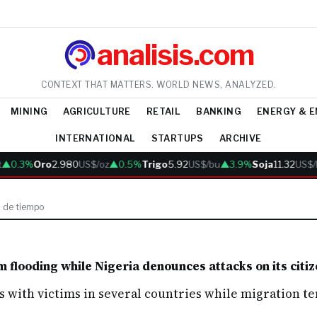
analisis.com
CONTEXT THAT MATTERS. WORLD NEWS, ANALYZED.
MINING
AGRICULTURE
RETAIL
BANKING
ENERGY & 
INTERNATIONAL
STARTUPS
ARCHIVE
▲0.3%
Oro
2.980
US$/oz
▲0.5%
Trigo
5.92
US$/bu
▲3.9%
Soja
11.32
US$/
a de tiempo
 flooding while Nigeria denounces attacks on its citiz
ns with victims in several countries while migration t