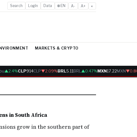
Search
LogIn
Data
🌐 EN
A-
A+
◐
ENVIRONMENT
MARKETS & CRYPTO
bu
▲2.4%
CLP
914
CLP
▼2.09%
BRL
5.11
BRL
▲0.47%
MXN
17.22
MXN
▼0.8
ens in South Africa
ensions grow in the southern part of