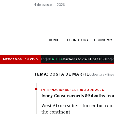
4 de agosto de 2026
HOME
TECHNOLOGY
ECONOMY
Cobre
6.05
US$/lb
▲0.3%
Carbonato de litio
17.050
US$/t
MERCADOS · EN VIVO
TEMA: COSTA DE MARFIL
Cobertura y líne
INTERNACIONAL · 6 DE JULIO DE 2026
Ivory Coast records 59 deaths from
West Africa suffers torrential rai
the continent