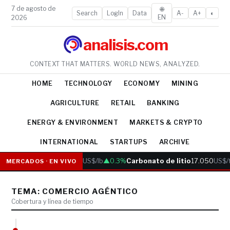
7 de agosto de
🌐
Search
LogIn
Data
A-
A+
◐
EN
2026
analisis.com
CONTEXT THAT MATTERS. WORLD NEWS, ANALYZED.
HOME
TECHNOLOGY
ECONOMY
MINING
AGRICULTURE
RETAIL
BANKING
ENERGY & ENVIRONMENT
MARKETS & CRYPTO
INTERNATIONAL
STARTUPS
ARCHIVE
Cobre
6.05
US$/lb
▲0.3%
Carbonato de litio
17.050
US$/
MERCADOS · EN VIVO
TEMA: COMERCIO AGÉNTICO
Cobertura y línea de tiempo