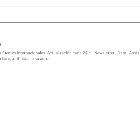
s.
s fuentes internacionales. Actualización cada 24 h. ·
Newsletter
·
Data
·
Assis
ibre, atribuidas a su autor.