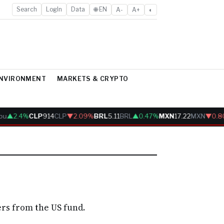
Search
LogIn
Data
🌐 EN
A-
A+
◐
ENVIRONMENT
MARKETS & CRYPTO
bu
▲2.4%
CLP
914
CLP
▼2.09%
BRL
5.11
BRL
▲0.47%
MXN
17.22
MXN
▼0.8
ers from the US fund.