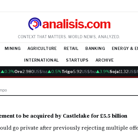
analisis.com
CONTEXT THAT MATTERS. WORLD NEWS, ANALYZED.
MINING
AGRICULTURE
RETAIL
BANKING
ENERGY & 
INTERNATIONAL
STARTUPS
ARCHIVE
▲0.3%
Oro
2.980
US$/oz
▲0.5%
Trigo
5.92
US$/bu
▲3.9%
Soja
11.32
US$/
empo
ment to be acquired by Castlelake for £5.5 billion
ould go private after previously rejecting multiple off