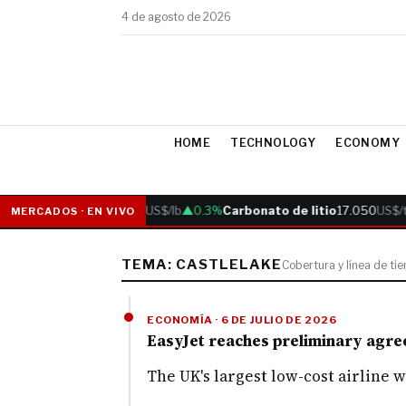
4 de agosto de 2026
HOME
TECHNOLOGY
ECONOMY
Cobre
6.05
US$/lb
▲0.3%
Carbonato de litio
17.050
US$/t
MERCADOS · EN VIVO
TEMA: CASTLELAKE
Cobertura y línea de ti
ECONOMÍA · 6 DE JULIO DE 2026
EasyJet reaches preliminary agree
The UK's largest low-cost airline w