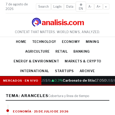
7 de agosto de
🌐
Search
LogIn
Data
A-
A+
◐
EN
2026
analisis.com
CONTEXT THAT MATTERS. WORLD NEWS, ANALYZED.
HOME
TECHNOLOGY
ECONOMY
MINING
AGRICULTURE
RETAIL
BANKING
ENERGY & ENVIRONMENT
MARKETS & CRYPTO
INTERNATIONAL
STARTUPS
ARCHIVE
Cobre
6.05
US$/lb
▲0.3%
Carbonato de litio
17.050
US$/t
MERCADOS · EN VIVO
TEMA: ARANCELES
Cobertura y línea de tiempo
ECONOMÍA · 25 DE JULIO DE 2026