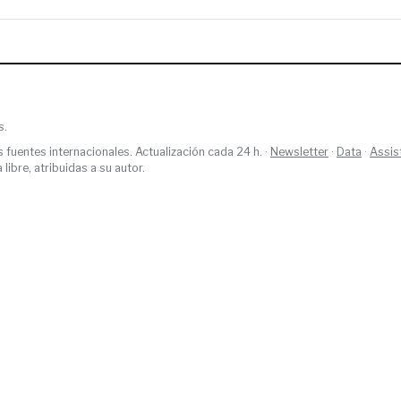
s.
s fuentes internacionales. Actualización cada 24 h. ·
Newsletter
·
Data
·
Assis
ibre, atribuidas a su autor.