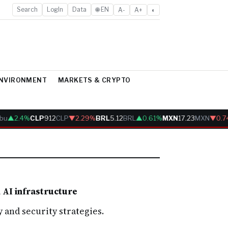
Search
LogIn
Data
🌐 EN
A-
A+
◐
ENVIRONMENT
MARKETS & CRYPTO
bu
▲2.4%
CLP
912
CLP
▼2.29%
BRL
5.12
BRL
▲0.61%
MXN
17.23
MXN
▼0.7
 AI infrastructure
 and security strategies.