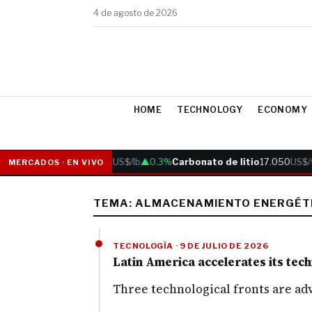
4 de agosto de 2026
HOME
TECHNOLOGY
ECONOMY
Cobre
6.05
US$/lb
▲0.3%
Carbonato de litio
17.050
US$/t
MERCADOS · EN VIVO
TEMA: ALMACENAMIENTO ENERGÉT
TECNOLOGÍA · 9 DE JULIO DE 2026
Latin America accelerates its tec
Three technological fronts are adv