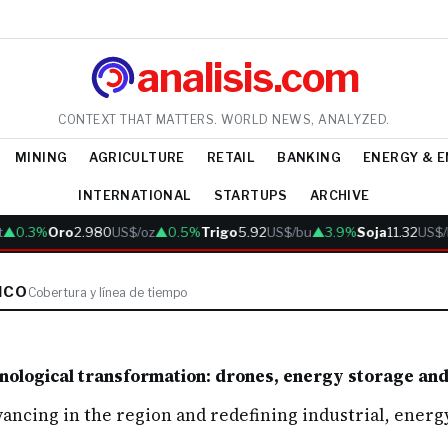
analisis.com
CONTEXT THAT MATTERS. WORLD NEWS, ANALYZED.
MINING
AGRICULTURE
RETAIL
BANKING
ENERGY & 
INTERNATIONAL
STARTUPS
ARCHIVE
▲0.3%
Oro
2.980
US$/oz
▲0.5%
Trigo
5.92
US$/bu
▲3.9%
Soja
11.32
US$/
ICO
Cobertura y línea de tiempo
hnological transformation: drones, energy storage and
ancing in the region and redefining industrial, energy